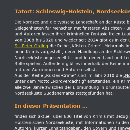
Tatort: Schleswig-Holstein, Nordseekü
Die Nordsee und die typische Landschaft an der Küste bi
Gelegenheiten für Menschen mit finsteren Absichten - u
und Autoren lassen ihrer kriminellen Fantasie freien Lauf
Von 2008 bis 2020 und wieder seit 2024 gibt es in der 
St. Peter-Ording
 die Reihe „Küsten-Crime“. Mehrmals im
neue Krimis vorgestellt, deren Handlung an der Schlesw
Nordseeküste angesiedelt ist und in denen Land und Le
Rolle spielen. Außerdem gibt es innerhalb der Reihe i
mit den Autorinnen und Autoren selbst.
Aus der Reihe „Küsten-Crime“ sind im Jahr 2010 die 
„No
unter dem Motto „Nordverdächtig“ entstanden, ein Krimi
alle zwei Jahre zwischen der Elbmündung in Brunsbüttel
Nordseeküste Süddänemarks stattgefunden hat.
In dieser Präsentation …
finden sich aktuell über 600 Titel von Krimis mit Bezug
Holsteinischen Nordseeküste, mit Informationen zu den
Autoren, kurzen Inhaltsangaben, den Covern und Hinwei