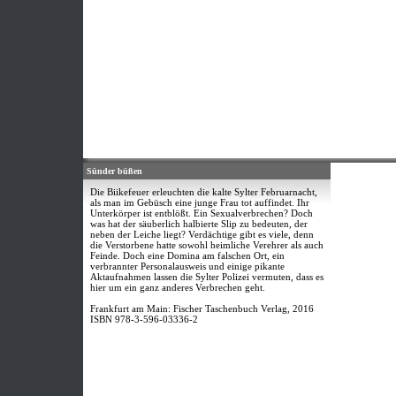
Sünder büßen
Die Biikefeuer erleuchten die kalte Sylter Februarnacht,
als man im Gebüsch eine junge Frau tot auffindet. Ihr
Unterkörper ist entblößt. Ein Sexualverbrechen? Doch
was hat der säuberlich halbierte Slip zu bedeuten, der
neben der Leiche liegt? Verdächtige gibt es viele, denn
die Verstorbene hatte sowohl heimliche Verehrer als auch
Feinde. Doch eine Domina am falschen Ort, ein
verbrannter Personalausweis und einige pikante
Aktaufnahmen lassen die Sylter Polizei vermuten, dass es
hier um ein ganz anderes Verbrechen geht.
Frankfurt am Main: Fischer Taschenbuch Verlag, 2016
ISBN 978-3-596-03336-2