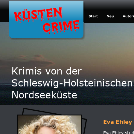
Krimis von der
Schleswig-Holsteinischen
Nordseeküste
Eva Ehley
Eva Ehley stud