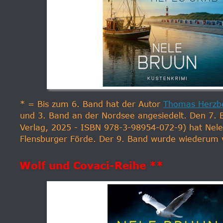
* = Bis zum 6. Band hat der Autor 
Thomas Herzb
und 3. Band an der Nordsee angesiedelt. Den 7.
Verlag, 2025 - ISBN 978-3-98954-072-9) hat Nele B
Flensburger Förde. Der 9. Band wurde wiederum 
Wolf und Covaci-Reihe **