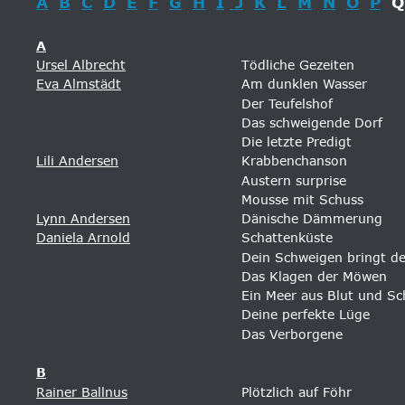
A
B
C
D
E
F
G
H
I
 J
K
L
M
N
O
P
  Q
A
Ursel Albrecht
Tödliche Gezeiten 
Eva Almstädt
Am dunklen Wasser 
Der Teufelshof
Das schweigende Dorf
Die letzte Predigt
Lili Andersen
Krabbenchanson
Austern surprise
Mousse mit Schuss
Lynn Andersen
Dänische Dämmerung 
Daniela Arnold
Schattenküste 
Dein Schweigen bringt d
Das Klagen der Möwen
Ein Meer aus Blut und Sc
Deine perfekte Lüge
Das Verborgene
B
Rainer Ballnus
Plötzlich auf Föhr 