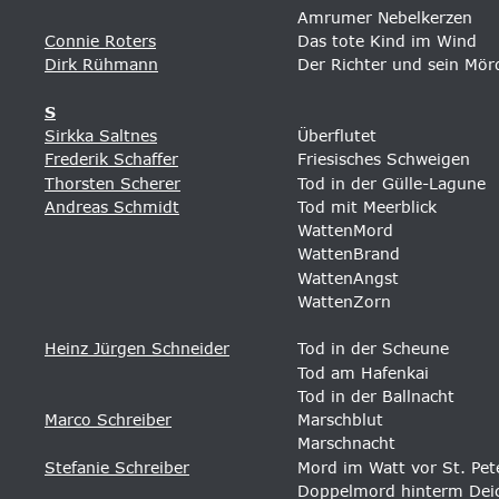
Amrumer Nebelkerzen
Connie Roters
Das tote Kind im Wind
Dirk Rühmann
Der Richter und sein Mör
S
Sirkka Saltnes
Überflutet 
Frederik Schaffer
Friesisches Schweigen 
Thorsten Scherer
Tod in der Gülle-Lagune 
Andreas Schmidt
Tod mit Meerblick 
WattenMord 
WattenBrand 
WattenAngst 
WattenZorn 
Heinz Jürgen Schneider
Tod in der Scheune 
Tod am Hafenkai 
Tod in der Ballnacht 
Marco Schreiber
Marschblut
Marschnacht
Stefanie Schreiber
Mord im Watt vor St. Pet
Doppelmord hinterm Deich