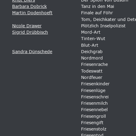
Barbara Dobrick
Tanz in den Mai 
Martin Dodenhoeft
Finale auf Föhr 
Tom, Deichkater und Dete
Nicole Drawer
Plötzlich Inselpolizist 
Sigrid Drübbisch
Mord-Art 
Tinten-Wut
Blut-Art
Sandra Dünschede
Deichgrab 
Nordmord 
Friesenrache 
Todeswatt 
Nordfeuer 
Friesenkinder 
Friesenlüge 
Friesenschrei 
Friesenmilch 
Friesennebel 
Friesengroll 
Friesengift 
Friesenstolz 
Friesentod