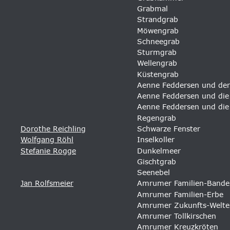
Grabmal
Strandgrab
Möwengrab
Schneegrab
Sturmgrab
Wellengrab
Küstengrab
Aenne Feddersen und der
Aenne Feddersen und die 
Aenne Feddersen und die 
Regengrab
Dorothe Reichling
Schwarze Fenster
Wolfgang Röhl
Inselkoller 
Stefanie Rogge
Dunkelmeer
Gischtgrab
Seenebel
Jan Rolfsmeier
Amrumer Familien-Bande
Amrumer Familien-Erbe 
Amrumer Zukunfts-Welte
Amrumer Tollkirschen
Amrumer Kreuzkröten