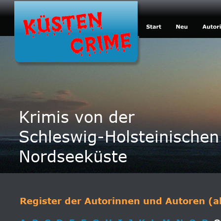
Krimis von der
Schleswig-Holsteinischen
Nordseeküste
Register
 der 
Autorinnen und Autoren 
(a