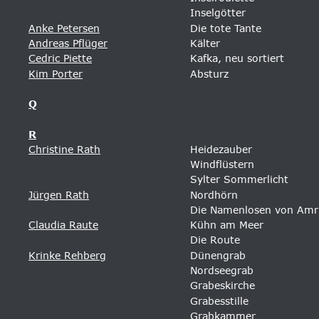
Inselgötter 
Anke Petersen
Die tote Tante 
Andreas Pflüger
Kälter
Cedric Piette
Kafka, neu sortiert
Kim Porter
Absturz
Q
R
Christine Rath
Heidezauber 
Windflüstern 
Sylter Sommerlicht 
Jürgen Rath
Nordhörn 
Die Namenlosen von Am
Claudia Raute
Kühn am Meer
Die Route
Krinke Rehberg
Dünengrab 
Nordseegrab
Grabeskirche
Grabesstille
Grabkammer