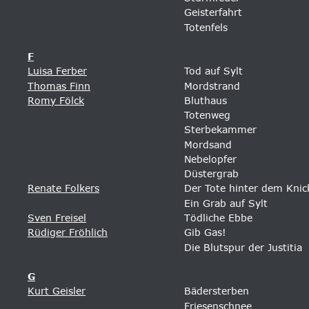
Geisterfahrt
Totenfels 
F
Luisa Ferber
Tod auf Sylt
Thomas Finn
Mordstrand
Romy Fölck
Bluthaus
Totenweg 
Sterbekammer 
Mordsand
Nebelopfer
Düstergrab
Renate Folkers
Der Tote hinter dem Knic
Ein Grab auf Sylt 
Sven Freisel
Tödliche Ebbe
Rüdiger Fröhlich
Gib Gas! 
Die Blutspur der Justitia 
G
Kurt Geisler
Bädersterben 
Friesenschnee 