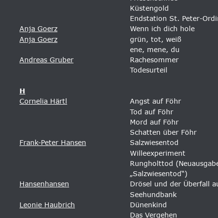
Küstengold 
Endstation St. Peter-Ord
Anja Goerz
Wenn ich dich hole 
Anja Goerz
grün, tot, weiß
ene, mene, du
Andreas Gruber
Rachesommer 
Todesurteil
H
Cornelia Härtl
Angst auf Föhr
Tod auf Föhr
Mord auf Föhr
Schatten über Föhr
Frank-Peter Hansen
Salzwiesentod 
Willeexperiment 
Rungholttod (Neuausgab
„Salzwiesentod“)
Hansenhansen
Drösel und der Überfall a
Seehundbank
Leonie Haubrich
Dünenkind
Das Vergehen