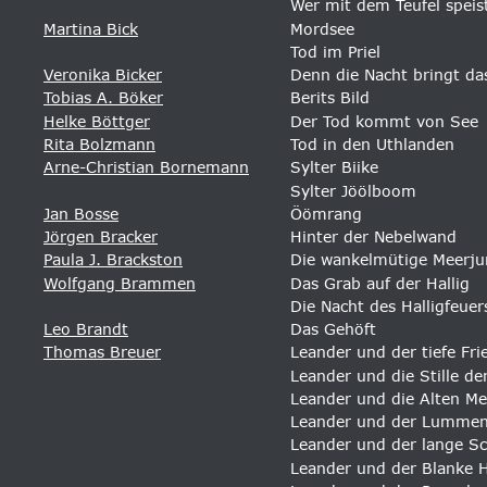
Wer mit dem Teufel speis
Martina Bick
Mordsee
Tod im Priel 
Veronika Bicker
Denn die Nacht bringt da
Tobias A. Böker
Berits Bild
Helke Böttger
Der Tod kommt von See
Rita Bolzmann
Tod in den Uthlanden
Arne-Christian Bornemann
Sylter Biike
Sylter Jöölboom
Jan Bosse
Öömrang
Jörgen Bracker
Hinter der Nebelwand
Paula J. Brackston
Die wankelmütige Meerju
Wolfgang Brammen
Das Grab auf der Hallig 
Die Nacht des Halligfeuer
Leo Brandt
Das Gehöft
Thomas Breuer
Leander und der tiefe Fri
Leander und die Stille de
Leander und die Alten Mei
Leander und der Lummen
Leander und der lange Sc
Leander und der Blanke 