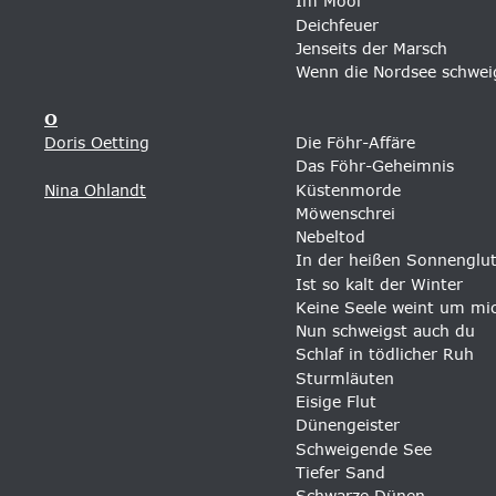
Im Moor
Deichfeuer
Jenseits der Marsch
Wenn die Nordsee schwei
O
Doris Oetting
Die Föhr-Affäre
Das Föhr-Geheimnis
Nina Ohlandt
Küstenmorde
Möwenschrei
Nebeltod
In der heißen Sonnenglu
Ist so kalt der Winter
Keine Seele weint um mi
Nun schweigst auch du
Schlaf in tödlicher Ruh
Sturmläuten
Eisige Flut
Dünengeister
Schweigende See
Tiefer Sand
Schwarze Dünen