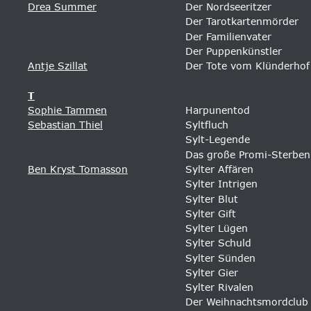
Drea Summer
Der Nordseeritzer
Der Tarotkartenmörder
Der Familienvater
Der Puppenkünstler
Antje Szillat
Der Tote vom Klünderhof
T
Sophie Tammen
Harpunentod
Sebastian Thiel
Syltfluch
Sylt-Legende
Das große Promi-Sterben
Ben Kryst Tomasson
Sylter Affären 
Sylter Intrigen 
Sylter Blut 
Sylter Gift 
Sylter Lügen 
Sylter Schuld
Sylter Sünden
Sylter Gier 
Sylter Rivalen
Der Weihnachtsmordclub