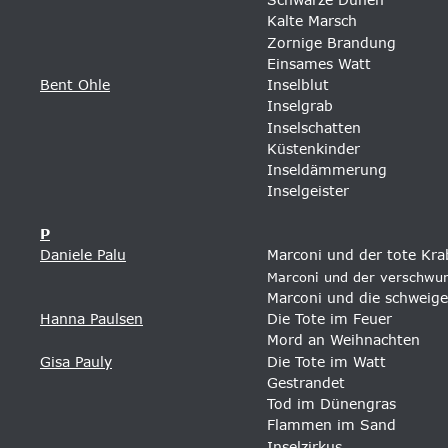
Kalte Marsch
Zornige Brandung
Einsames Watt
Bent Ohle
Inselblut
Inselgrab
Inselschatten
Küstenkinder 
Inseldämmerung
Inselgeister
P
Daniele Palu
Marconi und der tote Kra
Marconi und der verschwu
Marconi und die schwei
Hanna Paulsen
Die Tote im Feuer
Mord an Weihnachten
Gisa Pauly
Die Tote im Watt
Gestrandet
Tod im Dünengras
Flammen im Sand
Inselzirkus