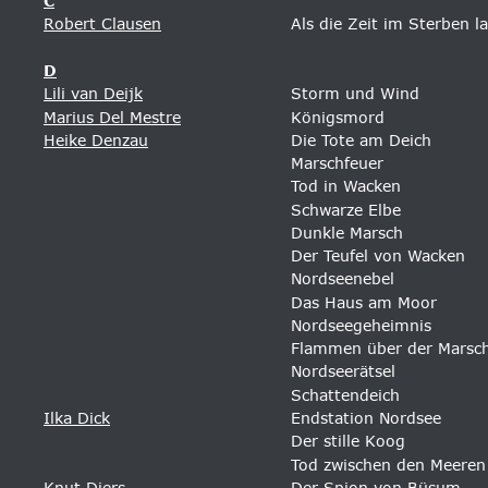
C
Robert Clausen
Als die Zeit im Sterben l
D
Lili van Deijk
Storm und Wind
Marius Del Mestre
Königsmord 
Heike Denzau
Die Tote am Deich 
Marschfeuer 
Tod in Wacken 
Schwarze Elbe 
Dunkle Marsch 
Der Teufel von Wacken 
Nordseenebel 
Das Haus am Moor 
Nordseegeheimnis
Flammen über der Marsc
Nordseerätsel
Schattendeich
Ilka Dick
Endstation Nordsee 
Der stille Koog 
Tod zwischen den Meeren
Knut Diers
Der Spion von Büsum 