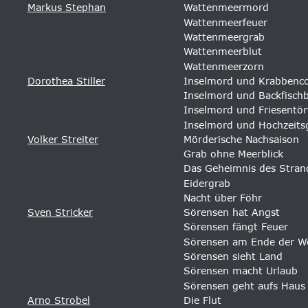
Markus Stephan
Wattenmeermord
Wattenmeerfeuer
Wattenmeergrab
Wattenmeerblut
Wattenmeerzorn
Dorothea Stiller
Inselmord und Krabbencoc
Inselmord und Backfisch
Inselmord und Friesentö
Inselmord und Hochzeits
Volker Streiter
Mörderische Nachsaison 
Grab ohne Meerblick
Das Geheimnis des Stran
Eidergrab 
Nacht über Föhr 
Sven Stricker
Sörensen hat Angst 
Sörensen fängt Feuer 
Sörensen am Ende der W
Sörensen sieht Land
Sörensen macht Urlaub
Sörensen geht aufs Haus
Arno Strobel
Die Flut 