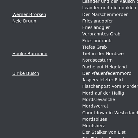
Leander und der Rausch d
Leander und die dunklen
Werner Brorsen
Der Marschenmörder 
Nele Bruun
Frieslandopfer 
Frieslandgier
Verbranntes Grab
Frieslandraub
Tiefes Grab
Hauke Burmann
Tief in der Nordsee 
Nordseesturm 
Rache auf Helgoland
Ulrike Busch
Der Pfauenfedernmord 
Jaspers letzter Flirt 
Flaschenpost vom Mörder
Mord auf der Hallig 
Mordsrevanche 
Mordsverrat 
Countdown in Westerland
Mordsblues 
Mordsherz 
Der Stalker von List 