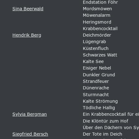
Endstation Föhr 
Sina Beerwald
Mordsmöwen 
Möwenalarm 
Heringsmord 
Krabbencocktail 
Hendrik Berg
Deichmörder 
Lügengrab 
Küstenfluch 
Schwarzes Watt 
Kalte See 
Eisiger Nebel
Dunkler Grund
Strandfeuer
Dünenrache
Sturmnacht
Kalte Strömung
Tödliche Hallig
Sylvia Bergman
Ein Krabbencocktail für e
Die Klöntür zum Hof
Über den Dächern von Sy
Siegfried Bersch
Der Tote im Deich 