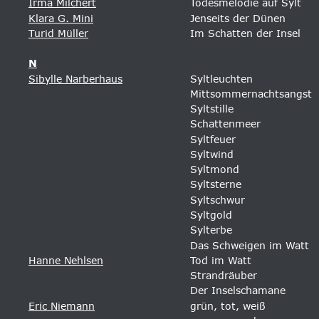
Irma Milchert
Todesmelodie auf Sylt 
Klara G. Mini
Jenseits der Dünen 
Turid Müller
Im Schatten der Insel
N
Sibylle Narberhaus
Syltleuchten 
Mittsommernachtsangst 
Syltstille 
Schattenmeer 
Syltfeuer 
Syltwind 
Syltmond 
Syltsterne
Syltschwur
Syltgold
Sylterbe
Das Schweigen im Watt
Hanne Nehlsen
Tod im Watt 
Strandräuber 
Der Inselschamane 
Eric Niemann
grün, tot, weiß 