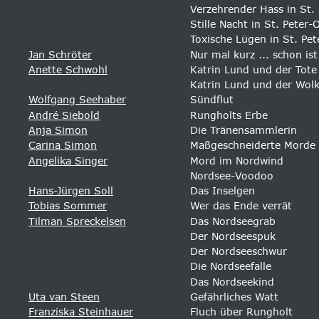
Verzehrender Hass in St.
Stille Nacht in St. Peter-
Toxische Lügen in St. Pet
Jan Schröter
Nur mal kurz ... schon ist
Anette Schwohl
Katrin Lund und der Tot
Katrin Lund und der Wol
Wolfgang Seehaber
Sündflut
André Siebold
Rungholts Erbe 
Anja Simon
Die Tränensammlerin 
Carina Simon
Maßgeschneiderte Morde 
Angelika Singer
Mord im Nordwind 
Nordsee-Voodoo 
Hans-Jürgen Soll
Das Inselgen
Tobias Sommer
Wer das Ende verrät
Tilman Spreckelsen
Das Nordseegrab
Der Nordseespuk 
Der Nordseeschwur 
Die Nordseefalle 
Das Nordseekind 
Uta van Steen
Gefährliches Watt 
Franziska Steinhauer
Fluch über Rungholt 