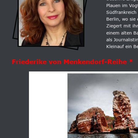
Plauen im Vogt
Südfrankreich 
Berlin, wo sie
Ziegert mit i
einem alten B
als Journalist
Kleinauf ein B
Friederike von Menkendorf-Reihe *