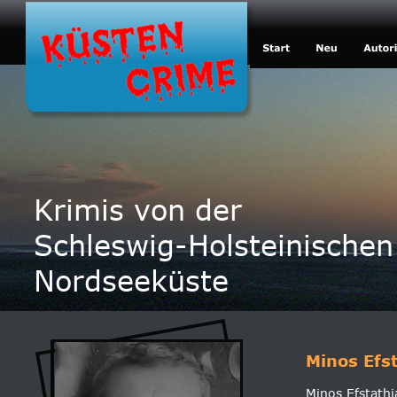
Krimis von der
Schleswig-Holsteinischen
Nordseeküste
Minos Efst
Minos Efstathi