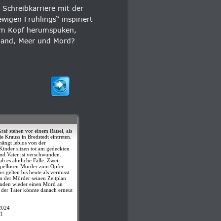
Schreibkarriere mit der 
igen Frühlings“ inspiriert 
rem Kopf herumspuken, 
 Sand, Meer und Mord?
raf stehen vor einem Rätsel, als
ie Krauss in Bredstedt eintreten.
hängt leblos von der
nder sitzen tot am gedeckten
nd Vater ist verschwunden.
ab es ähnliche Fälle. Zwei
upellosen Mörder zum Opfer
r gelten bis heute als vermisst.
n der Mörder seinen Zeitplan
tunden wieder einen Mord an
 der Täter könnte danach erneut
2024
1