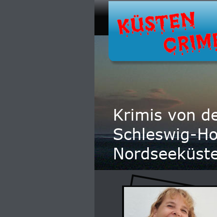
Krimis von d
Schleswig-Ho
Nordseeküst