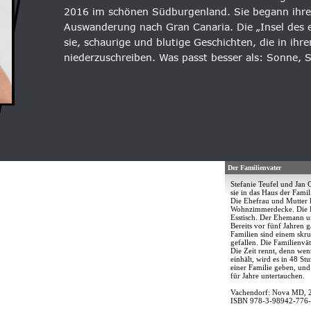
2016 im schönen Südburgenland. Sie begann ihre 
Auswanderung nach Gran Canaria. Die „Insel des ew
sie, schaurige und blutige Geschichten, die in ih
niederzuschreiben. Was passt besser als: Sonne,
Der Familienvater
Stefanie Teufel und Jan G
sie in das Haus der Famil
Die Ehefrau und Mutter 
Wohnzimmerdecke. Die Ki
Esstisch. Der Ehemann u
Bereits vor fünf Jahren g
Familien sind einem skr
gefallen. Die Familienväte
Die Zeit rennt, denn wen
einhält, wird es in 48 S
einer Familie geben, und
für Jahre untertauchen.
Vachendorf: Nova MD, 
ISBN 978-3-98942-776-