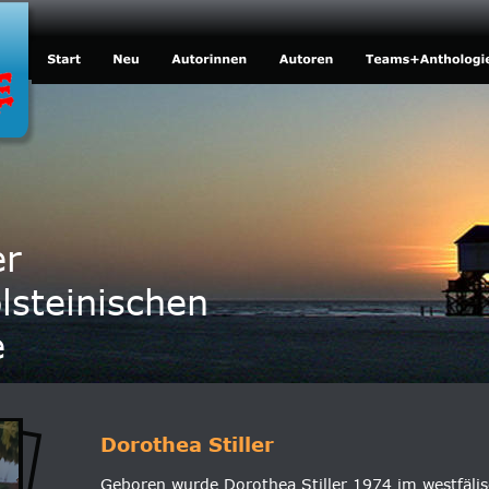
er
lsteinischen
e
Dorothea Stiller
Geboren wurde Dorothea Stiller 1974 im westfälis