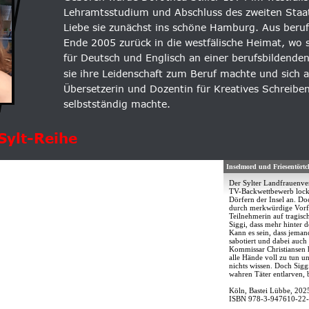
Lehramtsstudium und Abschluss des zweiten Staa
Liebe sie zunächst ins schöne Hamburg. Aus beruf
Ende 2005 zurück in die westfälische Heimat, wo si
für Deutsch und Englisch an einer berufsbildenden 
sie ihre Leidenschaft zum Beruf machte und sich al
Übersetzerin und Dozentin für Kreatives Schreiben
selbstständig machte.
 Sylt-Reihe
Inselmord und Friesentörtc
Der Sylter Landfrauenver
TV-Backwettbewerb lockt
Dörfern der Insel an. Do
durch merkwürdige Vorfäl
Teilnehmerin auf tragis
Siggi, dass mehr hinter d
Kann es sein, dass jema
sabotiert und dabei auch
Kommissar Christiansen h
alle Hände voll zu tun u
nichts wissen. Doch Siggi
wahren Täter entlarven, b
Köln, Bastei Lübbe, 202
ISBN 978-3-947610-22-