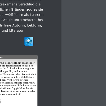
tsexamens verschlug die 
lichen Gründen zog es sie 
e zwölf Jahre als Lehrerin 
Schule unterrichtete, bis 
s freie Autorin, Lektorin, 
 und Literatur 
hen
ein steht Kopf: Ein spannender
 die Teilnehmerinnen aus den
ch die fröhliche Stimmung wird
le getrübt, und als eine
che Weise ums Leben kommt, ahnt
em vermeintlichen Unfall steckt.
nd den Wettbewerb bewusst
 vor Mord nicht zurückschreckt?
at wegen einer Politikerhochzeit
nd will von Siggis Mordtheorie
 lässt nicht locker - kann sie den
evor es zu spät ist?
5
8