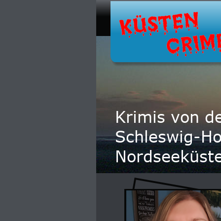
Krimis von d
Schleswig-Ho
Nordseeküst