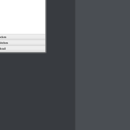
ocken
ötchen
ktail