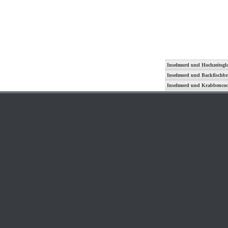
Inselmord und Hochzeitsgl
Inselmord und Backfischbr
Inselmord und Krabbencoc